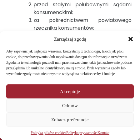
przed stałymi polubownymi sądami
konsumenckimi;
za pośrednictwem powiatowego
rzecznika konsumentów;
za pośrednictwem unijnej platformy
Zarządzaj zgodą
ODR dostępnej pod adresem:
https://ec.europa.eu/consumers/odr/
Aby zapewnić jak najlepsze wrażenia, korzystamy z technologii, takich jak pliki
cookie, do przechowywania i/lub uzyskiwania dostępu do informacji o urządzeniu.
Konsument lub Przedsiębiorca na prawach
Zgoda na te technologie pozwoli nam przetwarzać dane, takie jak zachowanie podczas
Konsumenta nie może odstąpić od umowy,
przeglądania lub unikalne identyfikatory na tej stronie. Brak wyrażenia zgody lub
jeżeli brak zgodności towaru z umową jest
wycofanie zgody może niekorzystnie wpłynąć na niektóre cechy i funkcje.
nieistotny.
Akceptuję
ROZDZIAŁ 16. OCHRONA DANYCH OSOBOWYCH
Odmów
Administratorem danych osobowych jest
Sprzedawca. Dane osobowe Klientów
Zobacz preferencje
przetwarzane są zgodnie z obowiązującymi
Strona główna
przepisami prawa oraz zgodnie z Polityką
Polityka plików cookies
Polityka prywatności
Kontakt