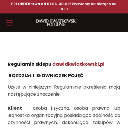
PREORDER trwa od 01.06-30.09!
Wysyłamy na bieżąco od
01.10.
Regulamin sklepu
dawidkwiatkowski.pl
ROZDZIAŁ 1. SŁOWNICZEK POJĘĆ
Użyte w niniejszym Regulaminie określenia mają
następujące znaczenie:
Klient
– osoba fizyczna, osoba prawna lub
jednostka organizacyjna posiadająca zdolność do
czynności prawnych, dokonująca zakupów w