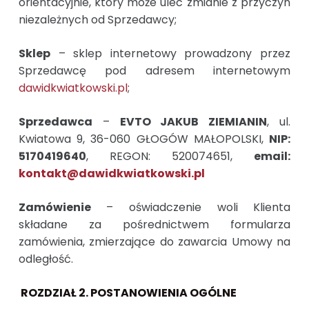
orientacyjnie, który może ulec zmianie z przyczyn
niezależnych od Sprzedawcy;
Sklep
– sklep internetowy prowadzony przez
Sprzedawcę pod adresem internetowym
dawidkwiatkowski.pl
;
Sprzedawca
–
EVTO JAKUB ZIEMIANIN
, ul.
Kwiatowa 9, 36-060 GŁOGÓW MAŁOPOLSKI,
NIP:
5170419640
, REGON: 520074651,
email:
kontakt@dawidkwiatkowski.pl
Zamówienie
– oświadczenie woli Klienta
składane za pośrednictwem formularza
zamówienia, zmierzające do zawarcia Umowy na
odległość.
ROZDZIAŁ 2. POSTANOWIENIA OGÓLNE