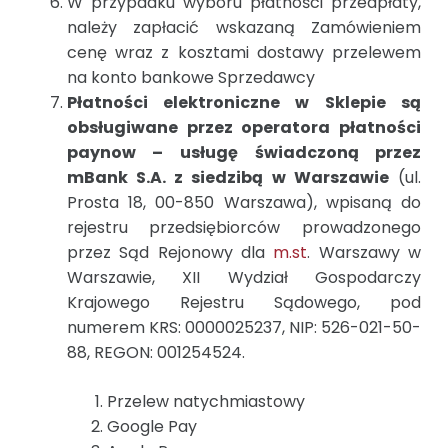
W przypadku wyboru płatności przedpłaty,
należy zapłacić wskazaną Zamówieniem
cenę wraz z kosztami dostawy przelewem
na konto bankowe Sprzedawcy
Płatności elektroniczne w Sklepie są
obsługiwane przez operatora płatności
paynow – usługę świadczoną przez
mBank S.A. z siedzibą w Warszawie
(ul.
Prosta 18, 00-850 Warszawa), wpisaną do
rejestru przedsiębiorców prowadzonego
przez Sąd Rejonowy dla
m.st
. Warszawy w
Warszawie, XII Wydział Gospodarczy
Krajowego Rejestru Sądowego, pod
numerem KRS: 0000025237, NIP: 526-021-50-
88, REGON: 001254524.
Przelew natychmiastowy
Google Pay