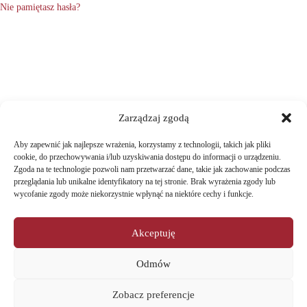
Nie pamiętasz hasła?
Zarządzaj zgodą
Aby zapewnić jak najlepsze wrażenia, korzystamy z technologii, takich jak pliki
cookie, do przechowywania i/lub uzyskiwania dostępu do informacji o urządzeniu.
Zgoda na te technologie pozwoli nam przetwarzać dane, takie jak zachowanie podczas
przeglądania lub unikalne identyfikatory na tej stronie. Brak wyrażenia zgody lub
wycofanie zgody może niekorzystnie wpłynąć na niektóre cechy i funkcje.
Akceptuję
Odmów
Zobacz preferencje
Strona główna
Informacja o dostawach i płatności