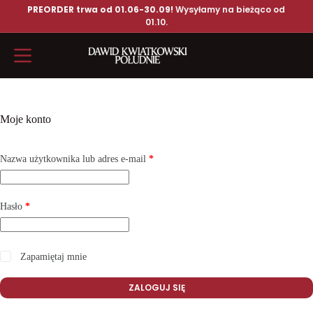
PREORDER trwa od 01.06-30.09!
Wysyłamy na bieżąco od
01.10.
Moje konto
Nazwa użytkownika lub adres e-mail
*
Hasło
*
Zapamiętaj mnie
ZALOGUJ SIĘ