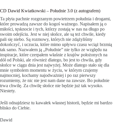
CD Dawid Kwiatkowski – Południe 3.0 (z autografem)
Ta płyta pachnie rozgrzanym powietrzem południa i drogami,
które prowadzą zawsze do kogoś ważnego. Napisałem ją o
miłości, tęsknocie i tych, którzy zostają w nas na długo po
swoim odejściu. Jest w niej słońce, ale są też chwile, kiedy
pali się niebo. Są rozmowy, których nie zdążyliśmy
dokończyć, i uczucia, które mimo upływu czasu wciąż brzmią
tak samo. Nazwałem ją „Południe” nie tylko ze względu na
inspiracje, które czerpałem właśnie z krajów położonych na
dół od Polski, ale również dlatego, bo jest to chwila, gdy
słońce w ciągu dnia jest najwyżej. Może dlatego stało się dla
mnie symbolem momentu w życiu, w którym czujemy
najmocniej, kochamy najodważniej i po raz pierwszy
rozumiemy, że nic nie jest nam dane na zawsze. Bo południe
trwa chwilę. Za chwilę słońce nie będzie już tak wysoko.
Niestety.
Jeśli odnajdziesz tu kawałek własnej historii, będzie mi bardzo
blisko do Ciebie.
Dawid