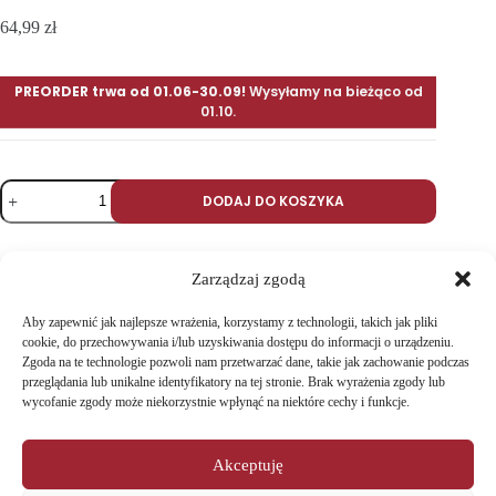
64,99
zł
PREORDER trwa od 01.06-30.09!
Wysyłamy na bieżąco od
01.10.
DODAJ DO KOSZYKA
Zarządzaj zgodą
SKU:
CD-POŁUDNIE-3
Aby zapewnić jak najlepsze wrażenia, korzystamy z technologii, takich jak pliki
KATEGORIA:
PŁYTY
cookie, do przechowywania i/lub uzyskiwania dostępu do informacji o urządzeniu.
Zgoda na te technologie pozwoli nam przetwarzać dane, takie jak zachowanie podczas
przeglądania lub unikalne identyfikatory na tej stronie. Brak wyrażenia zgody lub
wycofanie zgody może niekorzystnie wpłynąć na niektóre cechy i funkcje.
Akceptuję