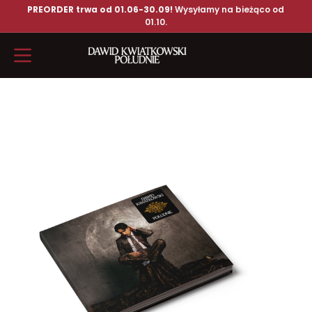
PREORDER trwa od 01.06-30.09!
Wysyłamy na bieżąco od
01.10.